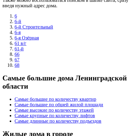
Также можно воспользоваться поиском в шапке сайта, сразу
введя нужный адрес дома.
6
6-й
6-й Строительный
6-я
6-я Озёрная
61 в/г
61-й
66
67
68
Самые большие дома Ленинградской
области
Самые большие по количеству квартир
Самые большие по общей жилой площади
Самые высокие по количеству этажей
Самые крупные по количеству лифтов
Самые длинные по количеству подъездов
Жилые дома в городе