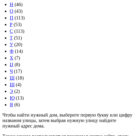
Н
(46)
О
(43)
П
(113)
Р
(53)
С
(113)
Т
(51)
У
(20)
Ф
(14)
Х
(7)
Ц
(8)
Ч
(17)
Ш
(18)
Щ
(4)
Э
(2)
Ю
(13)
Я
(6)
Чтобы найти нужный дом, выберите первую букву или цифру
названия улицы, затем выбрав нужную улицу найдите
нужный адрес дома.