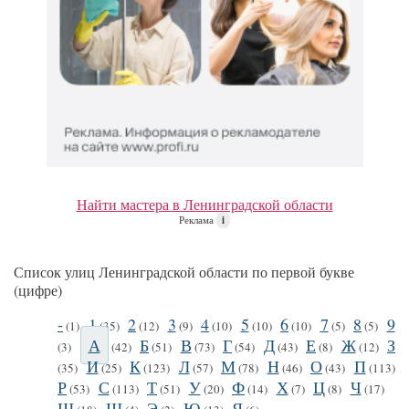
Найти мастера в Ленинградской области
Реклама
i
Список улиц Ленинградской области по первой букве
(цифре)
-
1
2
3
4
5
6
7
8
9
(1)
(35)
(12)
(9)
(10)
(10)
(10)
(5)
(5)
А
Б
В
Г
Д
Е
Ж
З
(3)
(42)
(51)
(73)
(54)
(43)
(8)
(12)
И
К
Л
М
Н
О
П
(35)
(25)
(123)
(57)
(78)
(46)
(43)
(113)
Р
С
Т
У
Ф
Х
Ц
Ч
(53)
(113)
(51)
(20)
(14)
(7)
(8)
(17)
Ш
Щ
Э
Ю
Я