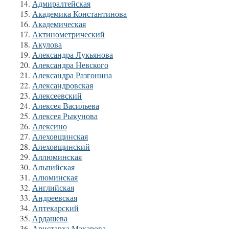
Адмиралтейская
Академика Константинова
Академическая
Актинометрический
Акулова
Александра Лукьянова
Александра Невского
Александра Разгонина
Александровская
Алексеевский
Алексея Васильева
Алексея Рыкунова
Алексино
Алеховщинская
Алеховщинский
Аллюминская
Альпийская
Алюминская
Английская
Андреевская
Аптекарский
Ардашева
Аристарха Макарова