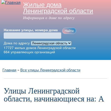
Жилые дома
Перейти к
Ленинградской области
основному
содержанию
Информация о доме по адресу
Название улицы, номера дома
Дома по адресу
17727
жилых домов Ленинградской области
664
управляющих организаций
Главное меню
Вы здесь
Главная
»
Все улицы Ленинградской области
Улицы Ленинградской
области, начинающиеся на: А