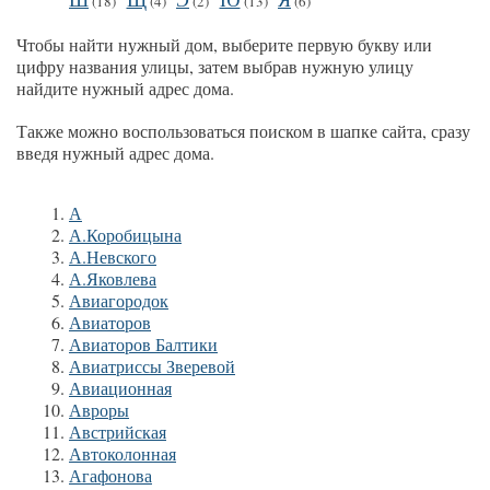
(18)
(4)
(2)
(13)
(6)
Чтобы найти нужный дом, выберите первую букву или
цифру названия улицы, затем выбрав нужную улицу
найдите нужный адрес дома.
Также можно воспользоваться поиском в шапке сайта, сразу
введя нужный адрес дома.
А
А.Коробицына
А.Невского
А.Яковлева
Авиагородок
Авиаторов
Авиаторов Балтики
Авиатриссы Зверевой
Авиационная
Авроры
Австрийская
Автоколонная
Агафонова