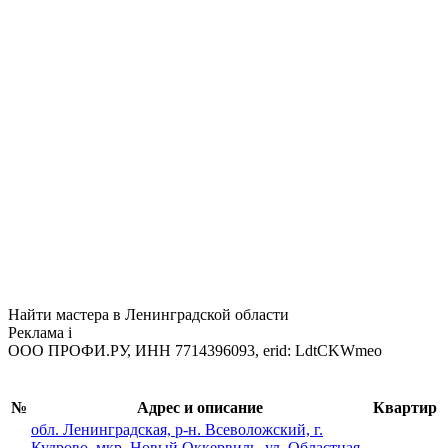
Найти мастера в Ленинградской области
Реклама
i
ООО ПРОФИ.РУ, ИНН 7714396093, erid: LdtCKWmeo
№
Адрес и описание
Квартир
обл. Ленинградская, р-н. Всеволожский, г.
Кудрово, мкр. Новый Оккервиль, ул. Областная,