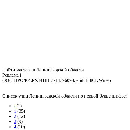
Найти мастера в Ленинградской области
Реклама
i
ООО ПРОФИ.РУ, ИНН 7714396093, erid: LdtCKWmeo
Список улиц Ленинградской области по первой букве (цифре)
-
(1)
1
(35)
2
(12)
3
(9)
4
(10)