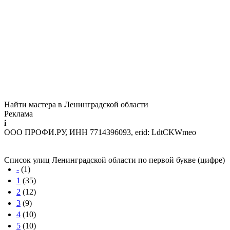
Найти мастера в Ленинградской области
Реклама
i
ООО ПРОФИ.РУ, ИНН 7714396093, erid: LdtCKWmeo
Список улиц Ленинградской области по первой букве (цифре)
-
(1)
1
(35)
2
(12)
3
(9)
4
(10)
5
(10)