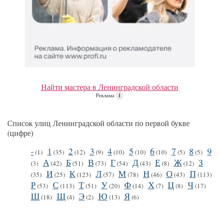
Найти мастера в Ленинградской области
Реклама
i
Список улиц Ленинградской области по первой букве
(цифре)
-
1
2
3
4
5
6
7
8
9
(1)
(35)
(12)
(9)
(10)
(10)
(10)
(5)
(5)
А
Б
В
Г
Д
Е
Ж
З
(3)
(42)
(51)
(73)
(54)
(43)
(8)
(12)
И
К
Л
М
Н
О
П
(35)
(25)
(123)
(57)
(78)
(46)
(43)
(113)
Р
С
Т
У
Ф
Х
Ц
Ч
(53)
(113)
(51)
(20)
(14)
(7)
(8)
(17)
Ш
Щ
Э
Ю
Я
(18)
(4)
(2)
(13)
(6)