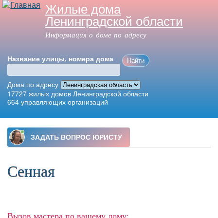
Жилые дома
Перейти к
Ленинградской области
основному
содержанию
Информация о доме по адресу
Название улицы, номера дома
Дома по адресу
17727
жилых домов Ленинградской области
664
управляющих организаций
Главное меню
Сенная
Вызов мастера по вашему дому: