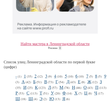
Найти мастера в Ленинградской области
Реклама
i
Список улиц Ленинградской области по первой букве
(цифре)
-
1
2
3
4
5
6
7
8
9
(1)
(35)
(12)
(9)
(10)
(10)
(10)
(5)
(5)
А
Б
В
Г
Д
Е
Ж
З
(3)
(42)
(51)
(73)
(54)
(43)
(8)
(12)
И
К
Л
М
Н
О
П
(35)
(25)
(123)
(57)
(78)
(46)
(43)
(113)
Р
С
Т
У
Ф
Х
Ц
Ч
(53)
(113)
(51)
(20)
(14)
(7)
(8)
(17)
Ш
Щ
Э
Ю
Я
(18)
(4)
(2)
(13)
(6)