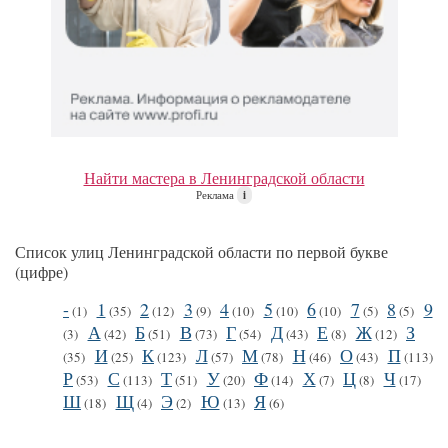
Найти мастера в Ленинградской области
Реклама
i
Список улиц Ленинградской области по первой букве
(цифре)
-
1
2
3
4
5
6
7
8
9
(1)
(35)
(12)
(9)
(10)
(10)
(10)
(5)
(5)
А
Б
В
Г
Д
Е
Ж
З
(3)
(42)
(51)
(73)
(54)
(43)
(8)
(12)
И
К
Л
М
Н
О
П
(35)
(25)
(123)
(57)
(78)
(46)
(43)
(113)
Р
С
Т
У
Ф
Х
Ц
Ч
(53)
(113)
(51)
(20)
(14)
(7)
(8)
(17)
Ш
Щ
Э
Ю
Я
(18)
(4)
(2)
(13)
(6)