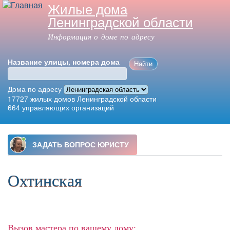
Жилые дома
Перейти к
Ленинградской области
основному
содержанию
Информация о доме по адресу
Название улицы, номера дома
Дома по адресу
17727
жилых домов Ленинградской области
664
управляющих организаций
Главное меню
Охтинская
Вызов мастера по вашему дому: