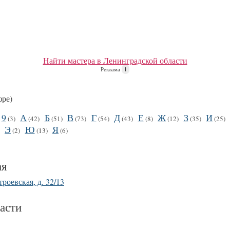
Найти мастера в Ленинградской области
Реклама
i
фре)
9
А
Б
В
Г
Д
Е
Ж
З
И
(3)
(42)
(51)
(73)
(54)
(43)
(8)
(12)
(35)
(25)
Э
Ю
Я
)
(2)
(13)
(6)
ая
роевская, д. 32/13
асти