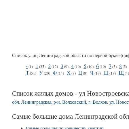
Список улиц Ленинградской области по первой букве (ци
-
1
2
3
4
5
6
7
8
(1)
(35)
(12)
(9)
(10)
(10)
(10)
(5)
(5)
Т
У
Ф
Х
Ц
Ч
Ш
Щ
(51)
(20)
(14)
(7)
(8)
(17)
(18)
(4
Список жилых домов - ул Новостроевск
обл. Ленинградская, р-н. Волховский, г. Волхов, ул. Новост
Самые большие дома Ленинградской обл
Самые большие по количеству квартир