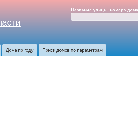
Перейти к
Название улицы, номера дом
основному
ласти
содержанию
Дома по году
Поиск домов по параметрам