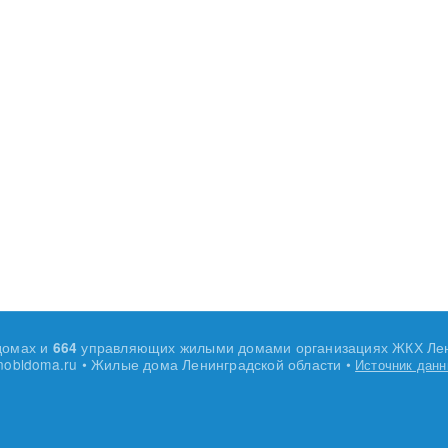
домах и
управляющих жилыми домами организациях ЖКХ Лен
664
nobldoma.ru • Жилые дома Ленинградской области •
Источник дан