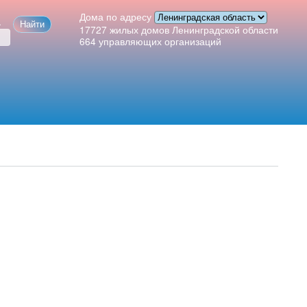
Дома по адресу
а
17727
жилых домов Ленинградской области
664
управляющих организаций