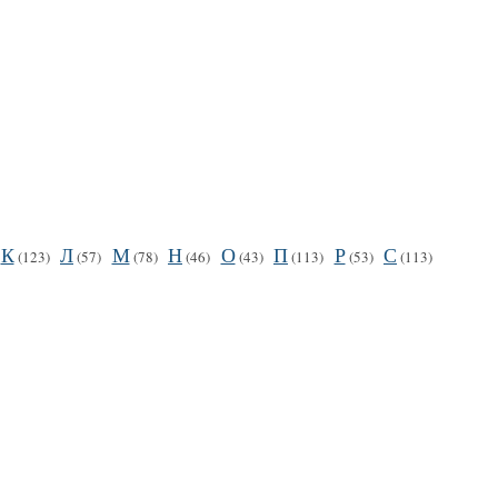
К
Л
М
Н
О
П
Р
С
(123)
(57)
(78)
(46)
(43)
(113)
(53)
(113)