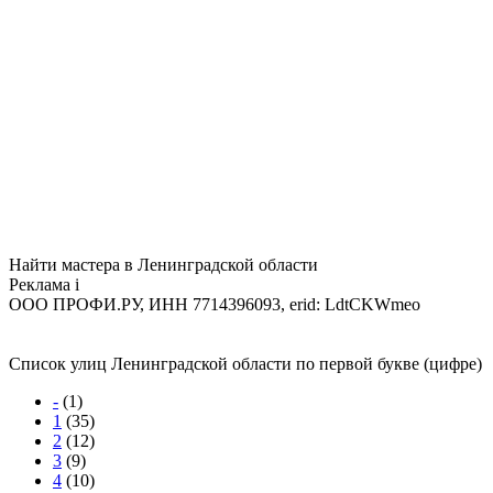
Найти мастера в Ленинградской области
Реклама
i
ООО ПРОФИ.РУ, ИНН 7714396093, erid: LdtCKWmeo
Список улиц Ленинградской области по первой букве (цифре)
-
(1)
1
(35)
2
(12)
3
(9)
4
(10)