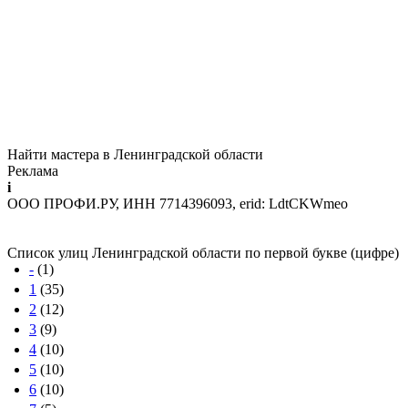
Найти мастера в Ленинградской области
Реклама
i
ООО ПРОФИ.РУ, ИНН 7714396093, erid: LdtCKWmeo
Список улиц Ленинградской области по первой букве (цифре)
-
(1)
1
(35)
2
(12)
3
(9)
4
(10)
5
(10)
6
(10)