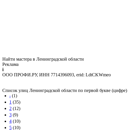
Найти мастера в Ленинградской области
Реклама
i
ООО ПРОФИ.РУ, ИНН 7714396093, erid: LdtCKWmeo
Список улиц Ленинградской области по первой букве (цифре)
-
(1)
1
(35)
2
(12)
3
(9)
4
(10)
5
(10)