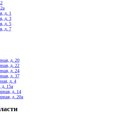
12
12а
, д. 1
, д. 3
, д. 5
, д. 7
ная, д. 20
ная, д. 22
ная, д. 24
ная, д. 37
ая, д. 4
 д. 15а
рная, д. 14
рная, д. 20а
ласти