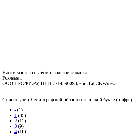
Найти мастера в Ленинградской области
Реклама
i
ООО ПРОФИ.РУ, ИНН 7714396093, erid: LdtCKWmeo
Список улиц Ленинградской области по первой букве (цифре)
-
(1)
1
(35)
2
(12)
3
(9)
4
(10)