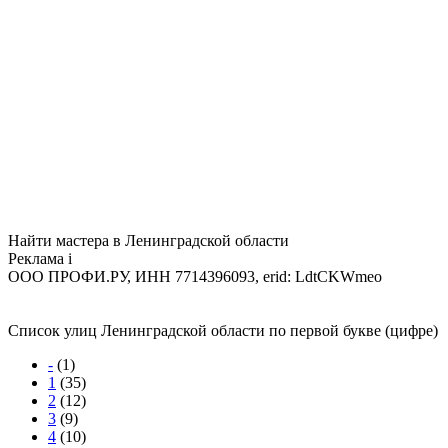
Найти мастера в Ленинградской области
Реклама
i
ООО ПРОФИ.РУ, ИНН 7714396093, erid: LdtCKWmeo
Список улиц Ленинградской области по первой букве (цифре)
-
(1)
1
(35)
2
(12)
3
(9)
4
(10)