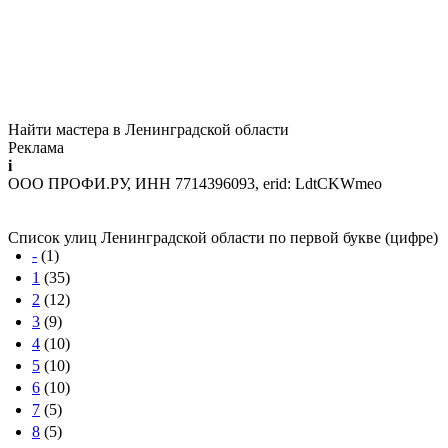
Найти мастера в Ленинградской области
Реклама
i
ООО ПРОФИ.РУ, ИНН 7714396093, erid: LdtCKWmeo
Список улиц Ленинградской области по первой букве (цифре)
-
(1)
1
(35)
2
(12)
3
(9)
4
(10)
5
(10)
6
(10)
7
(5)
8
(5)