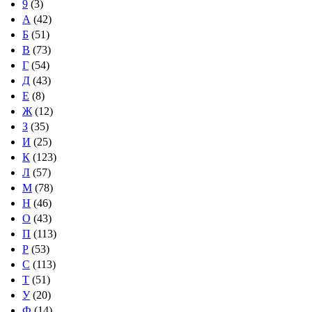
9
(3)
А
(42)
Б
(51)
В
(73)
Г
(54)
Д
(43)
Е
(8)
Ж
(12)
З
(35)
И
(25)
К
(123)
Л
(57)
М
(78)
Н
(46)
О
(43)
П
(113)
Р
(53)
С
(113)
Т
(51)
У
(20)
Ф
(14)