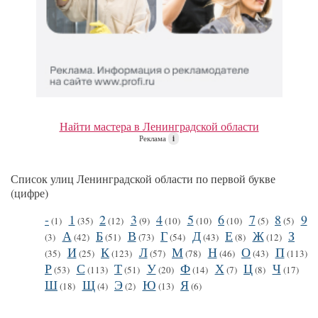
Найти мастера в Ленинградской области
Реклама
i
Список улиц Ленинградской области по первой букве
(цифре)
-
1
2
3
4
5
6
7
8
9
(1)
(35)
(12)
(9)
(10)
(10)
(10)
(5)
(5)
А
Б
В
Г
Д
Е
Ж
З
(3)
(42)
(51)
(73)
(54)
(43)
(8)
(12)
И
К
Л
М
Н
О
П
(35)
(25)
(123)
(57)
(78)
(46)
(43)
(113)
Р
С
Т
У
Ф
Х
Ц
Ч
(53)
(113)
(51)
(20)
(14)
(7)
(8)
(17)
Ш
Щ
Э
Ю
Я
(18)
(4)
(2)
(13)
(6)