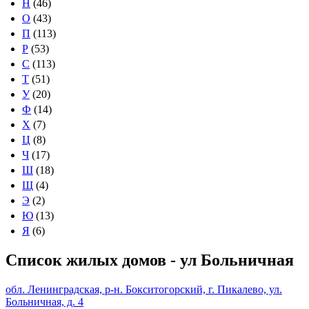
Н
(46)
О
(43)
П
(113)
Р
(53)
С
(113)
Т
(51)
У
(20)
Ф
(14)
Х
(7)
Ц
(8)
Ч
(17)
Ш
(18)
Щ
(4)
Э
(2)
Ю
(13)
Я
(6)
Список жилых домов - ул Больничная
обл. Ленинградская, р-н. Бокситогорский, г. Пикалево, ул.
Больничная, д. 4