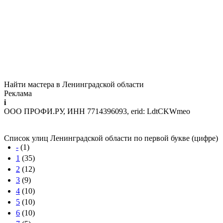
Найти мастера в Ленинградской области
Реклама
i
ООО ПРОФИ.РУ, ИНН 7714396093, erid: LdtCKWmeo
Список улиц Ленинградской области по первой букве (цифре)
-
(1)
1
(35)
2
(12)
3
(9)
4
(10)
5
(10)
6
(10)