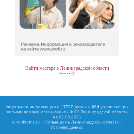
Найти мастера в Ленинградской области
Реклама
i
Актуальная информация о
домах и
управляющих
17727
664
жилыми домами организациях ЖКХ Ленинградской области
на
02.08.2026
lenobldoma.ru • Жилые дома Ленинградской области •
Источник данных