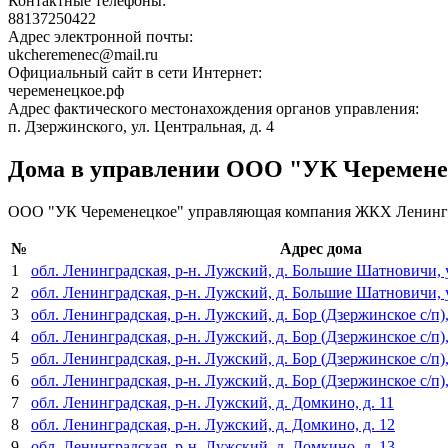
Контактные телефоны:
88137250422
Адрес электронной почты:
ukcheremenec@mail.ru
Официальный сайт в сети Интернет:
череменецкое.рф
Адрес фактического местонахождения органов управления:
п. Дзержинского, ул. Центральная, д. 4
Дома в управлении ООО "УК Черемене
ООО "УК Череменецкое" управляющая компания ЖКХ Ленингра
№
Адрес дома
1
обл. Ленинградская, р-н. Лужский, д. Большие Шатновичи, у
2
обл. Ленинградская, р-н. Лужский, д. Большие Шатновичи, у
3
обл. Ленинградская, р-н. Лужский, д. Бор (Дзержинское с/п), 
4
обл. Ленинградская, р-н. Лужский, д. Бор (Дзержинское с/п), 
5
обл. Ленинградская, р-н. Лужский, д. Бор (Дзержинское с/п), 
6
обл. Ленинградская, р-н. Лужский, д. Бор (Дзержинское с/п),
7
обл. Ленинградская, р-н. Лужский, д. Домкино, д. 11
8
обл. Ленинградская, р-н. Лужский, д. Домкино, д. 12
9
обл. Ленинградская, р-н. Лужский, д. Домкино, д. 13