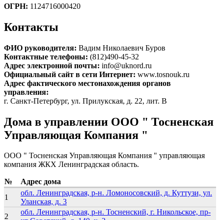
ОГРН:
1124716000420
Контакты
ФИО руководителя:
Вадим Николаевич Буров
Контактные телефоны:
(812)490-45-32
Адрес электронной почты:
info@uknord.ru
Официальный сайт в сети Интернет:
www.tosnouk.ru
Адрес фактического местонахождения органов
управления:
г. Санкт-Петербург, ул. Прилукская, д. 22, лит. В
Дома в управлении OOO " Тосненская
Управляющая Компания "
OOO " Тосненская Управляющая Компания " управляющая
компания ЖКХ Ленинградская область.
№
Адрес дома
обл. Ленинградская, р-н. Ломоносовский, д. Куттузи, ул.
1
Уланская, д. 3
обл. Ленинградская, р-н. Тосненский, г. Никольское, пр-
2