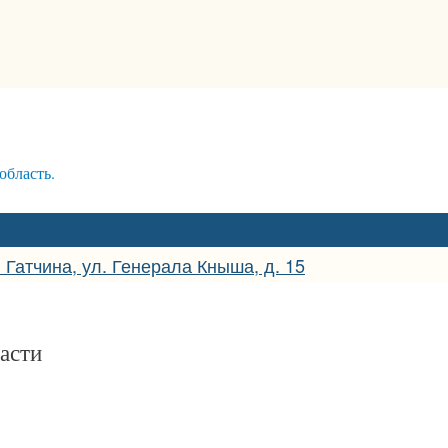
бласть.
. Гатчина, ул. Генерала Кныша, д. 15
асти