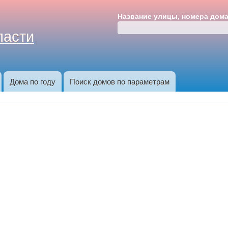
Перейти к
Название улицы, номера дом
основному
ласти
содержанию
Дома по году
Поиск домов по параметрам