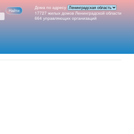
Дома по адресу
а
17727
жилых домов Ленинградской области
664
управляющих организаций