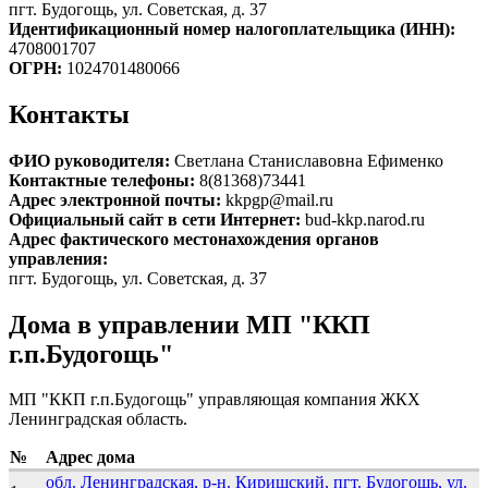
пгт. Будогощь, ул. Советская, д. 37
Идентификационный номер налогоплательщика (ИНН):
4708001707
ОГРН:
1024701480066
Контакты
ФИО руководителя:
Светлана Станиславовна Ефименко
Контактные телефоны:
8(81368)73441
Адрес электронной почты:
kkpgp@mail.ru
Официальный сайт в сети Интернет:
bud-kkp.narod.ru
Адрес фактического местонахождения органов
управления:
пгт. Будогощь, ул. Советская, д. 37
Дома в управлении МП "ККП
г.п.Будогощь"
МП "ККП г.п.Будогощь" управляющая компания ЖКХ
Ленинградская область.
№
Адрес дома
обл. Ленинградская, р-н. Киришский, пгт. Будогощь, ул.