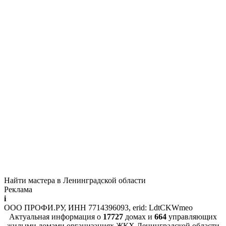
Найти мастера в Ленинградской области
Реклама
i
ООО ПРОФИ.РУ, ИНН 7714396093, erid: LdtCKWmeo
Актуальная информация о
17727
домах и
664
управляющих
жилыми домами организациях ЖКХ Ленинградской области