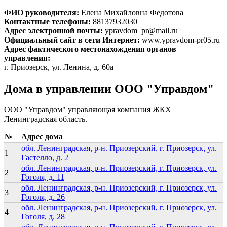
ФИО руководителя:
Елена Михайловна Федотова
Контактные телефоны:
88137932030
Адрес электронной почты:
ypravdom_pr@mail.ru
Официальный сайт в сети Интернет:
www.ypravdom-pr05.ru
Адрес фактического местонахождения органов
управления:
г. Приозерск, ул. Ленина, д. 60а
Дома в управлении ООО "Управдом"
ООО "Управдом" управляющая компания ЖКХ
Ленинградская область.
№
Адрес дома
обл. Ленинградская, р-н. Приозерский, г. Приозерск, ул.
1
Гастелло, д. 2
обл. Ленинградская, р-н. Приозерский, г. Приозерск, ул.
2
Гоголя, д. 11
обл. Ленинградская, р-н. Приозерский, г. Приозерск, ул.
3
Гоголя, д. 26
обл. Ленинградская, р-н. Приозерский, г. Приозерск, ул.
4
Гоголя, д. 28