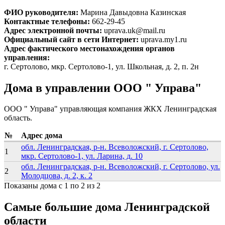
ФИО руководителя:
Марина Давыдовна Казинская
Контактные телефоны:
662-29-45
Адрес электронной почты:
uprava.uk@mail.ru
Официальный сайт в сети Интернет:
uprava.my1.ru
Адрес фактического местонахождения органов
управления:
г. Сертолово, мкр. Сертолово-1, ул. Школьная, д. 2, п. 2н
Дома в управлении ООО " Управа"
ООО " Управа" управляющая компания ЖКХ Ленинградская
область.
№
Адрес дома
обл. Ленинградская, р-н. Всеволожский, г. Сертолово,
1
мкр. Сертолово-1, ул. Ларина, д. 10
обл. Ленинградская, р-н. Всеволожский, г. Сертолово, ул.
2
Молодцова, д. 2, к. 2
Показаны дома с 1 по 2 из 2
Самые большие дома Ленинградской
области