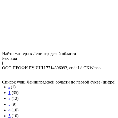
Найти мастера в Ленинградской области
Реклама
i
ООО ПРОФИ.РУ, ИНН 7714396093, erid: LdtCKWmeo
Список улиц Ленинградской области по первой букве (цифре)
-
(1)
1
(35)
2
(12)
3
(9)
4
(10)
5
(10)